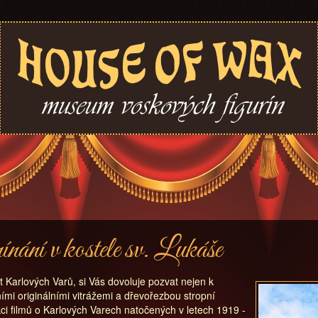
nání v kostele sv. Lukáše
t Karlových Varů, si Vás dovoluje pozvat nejen k
ními originálními vitrážemi a dřevořezbou stropní
kci filmů o Karlových Varech natočených v letech 1919 -