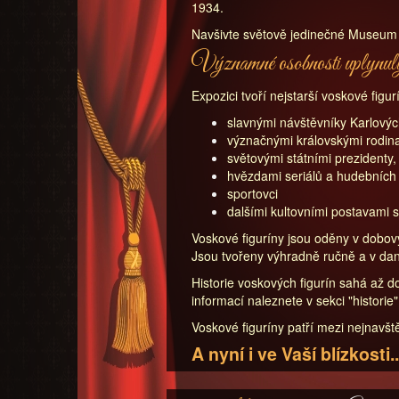
1934.
Navšivte světově jedinečné Museu
Významné osobnosti uplynulý
Expozici tvoří nejstarší voskové figu
slavnými návštěvníky Karlový
význačnými královskými rodin
světovými státními prezidenty, p
hvězdami seriálů a hudebních
sportovci
dalšími kultovními postavami s
Voskové figuríny jsou oděny v dobový
Jsou tvořeny výhradně ručně a v da
Historie voskových figurín sahá až d
informací naleznete v sekci "historie"
Voskové figuríny patří mezi nejnavšt
A nyní i ve Vaší blízkosti..