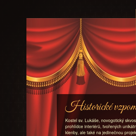
Historické vzpomí
Kostel sv. Lukáše, novogotický skvos
prohlídce interiérů, tvořených unikát
klenby, ale také na jedinečnou proje