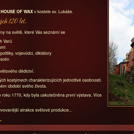
m
HOUSE OF WAX
v kostele sv. Lukáše.
ch 120 let.
ríny na světě, které Vás seznámí se
ch Varů
ami
olitiky, vojevůdci, diktátory
 scén
větového dědictví.
ch kostýmech charakterizujících jednotlivé osobnosti.
ném období svého života.
o roku 1770, kdy byla uskutečněna první výstava. Více
.
ěvovanější atrakce světové produkce...
.